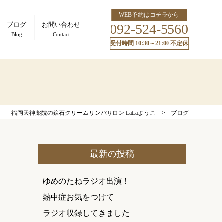
WEB予約はコチラから
ブログ
お問い合わせ
092-524-5560
Blog
Contact
受付時間 10:30～21:00 不定休
福岡天神薬院の鉱石クリームリンパサロン LaLaようこ
>
ブログ
最新の投稿
ゆめのたねラジオ出演！
熱中症お気をつけて
ラジオ収録してきました