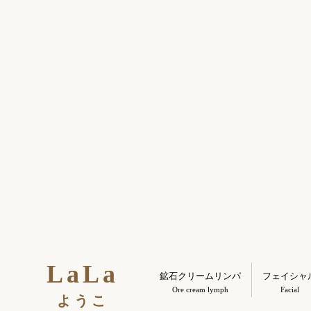
LaLa
鉱石クリームリンパ
フェイシャ
Ore cream lymph
Facial
ようこ