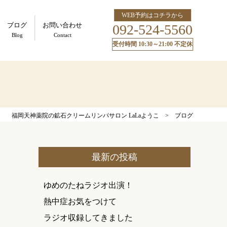
WEB予約はコチラから
ブログ
お問い合わせ
092-524-5560
Blog
Contact
受付時間 10:30～21:00 不定休
福岡天神薬院の鉱石クリームリンパサロン LaLaようこ
>
ブログ
最新の投稿
ゆめのたねラジオ出演！
熱中症お気をつけて
ラジオ収録してきました