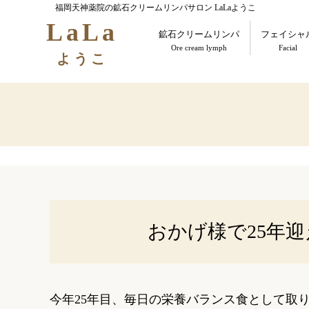
福岡天神薬院の鉱石クリームリンパサロン LaLaようこ
LaLa
鉱石クリームリンパ
フェイシャ
Ore cream lymph
Facial
ようこ
おかげ様で25年
今年
25
年目、毎日の栄養バランス食として取