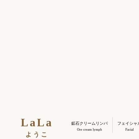
LaLa
鉱石クリームリンパ
フェイシャ
Ore cream lymph
Facial
ようこ